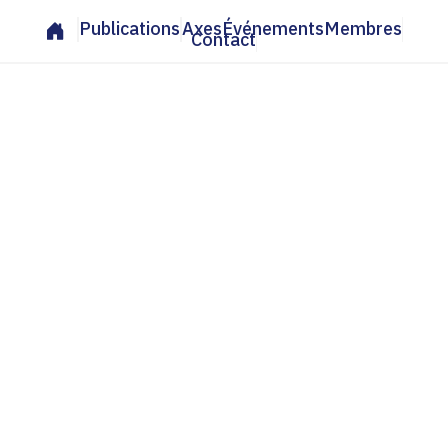
Publications
Axes
Événements
Membres
Contact
Carolin Görgen, The
California Camera
Club. Collective
Visions in the
Making of the